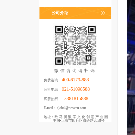
公司介绍
微信咨询请扫码
400-6179-888
免费咨询：
021-51098588
公司电话：
13381815888
客服热线：
E-mail：
global@omaten.com
地址：
欧马腾数字文化创意产业园
中国•上海市闵行区都会路2058号