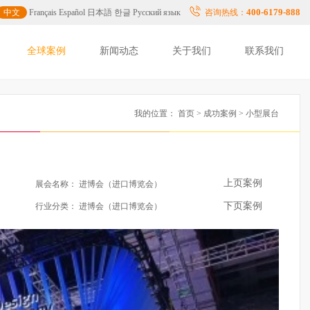
400-6179-888
中文
Français
Español
日本語
한글
Русский язык
咨询热线：
全球案例
新闻动态
关于我们
联系我们
我的位置：
首页
>
成功案例
> 小型展台
上页案例
展会名称：
进博会（进口博览会）
下页案例
行业分类：
进博会（进口博览会）