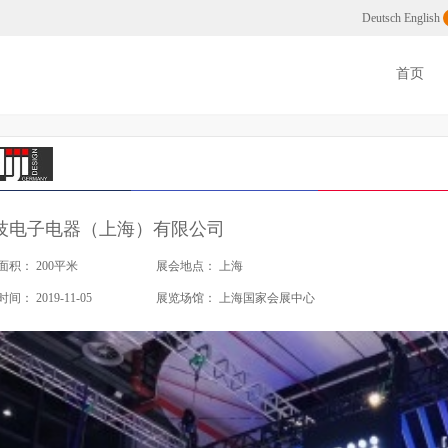
京展会搭建公司
Deutsch
English
首页
技电子电器（上海）有限公司
面积：
200平米
展会地点：
上海
时间：
2019-11-05
展览场馆：
上海国家会展中心