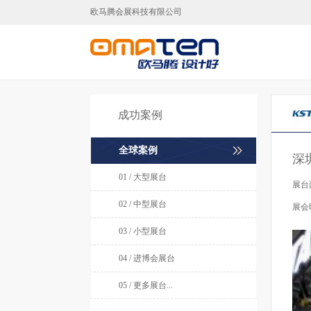
欧马腾会展科技有限公司
北京展台设计,北京展台搭建,北
成功案例
全球案例
深
01 / 大型展台
展台
02 / 中型展台
展会
03 / 小型展台
04 / 进博会展台
05 / 更多展台...