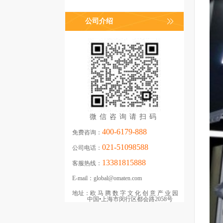
公司介绍
微信咨询请扫码
400-6179-888
免费咨询：
021-51098588
公司电话：
13381815888
客服热线：
E-mail：
global@omaten.com
地址：
欧马腾数字文化创意产业园
中国•上海市闵行区都会路2058号