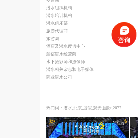
零售商
潜水组织机构
潜水培训机构
潜水俱乐部
旅游代理商
旅游局
酒店及潜水度假中心
船宿潜水经营商
水下摄影师和摄像师
潜水相关杂志和电子媒体
商业潜水公司
热门词：潜水,北京,度假,观光,国际,2022