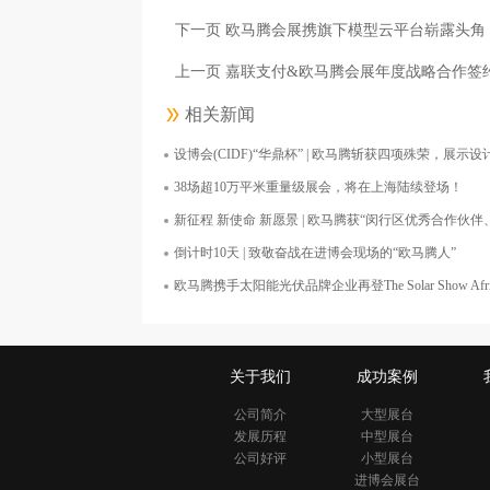
下一页 欧马腾会展携旗下模型云平台崭露头角
上一页 嘉联支付&欧马腾会展年度战略合作签
相关新闻
设博会(CIDF)“华鼎杯” | 欧马腾斩获四项殊荣，展示
嘉吉投资（中国）有限公司
38场超10万平米重量级展会，将在上海陆续登场！
面积400平米
新征程 新使命 新愿景 | 欧马腾获“闵行区优秀合作伙
倒计时10天 | 致敬奋战在进博会现场的“欧马腾人”
欧马腾携手太阳能光伏品牌企业再登The Solar Show Afric
关于我们
成功案例
公司简介
大型展台
发展历程
中型展台
公司好评
小型展台
进博会展台